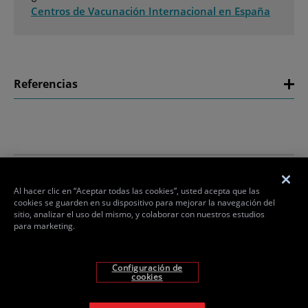
Centros de Vacunación Internacional en España
Referencias
Al hacer clic en “Aceptar todas las cookies”, usted acepta que las
AVISO
AVISO DE
DECLARACION
POLITICA
cookies se guarden en su dispositivo para mejorar la navegación del
LEGAL
PRIVACIDAD
DE
DE
sitio, analizar el uso del mismo, y colaborar con nuestros estudios
ACCESIBILIDAD
COOKIES
para marketing.
© Copyright 2025 Takeda Pharmaceutical Company Limited.
All rights reserved.
Configuración de
Takeda and the Takeda Logo are trademarks of Takeda
cookies
Pharmaceutical Company Limited.