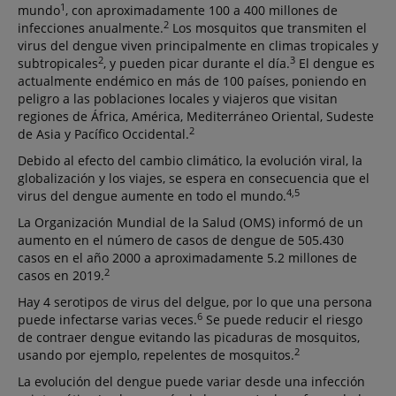
1
mundo
, con aproximadamente 100 a 400 millones de
2
infecciones anualmente.
Los mosquitos que transmiten el
virus del dengue viven principalmente en climas tropicales y
2
3
subtropicales
, y pueden picar durante el día.
El dengue es
actualmente endémico en más de 100 países, poniendo en
peligro a las poblaciones locales y viajeros que visitan
regiones de África, América, Mediterráneo Oriental, Sudeste
2
de Asia y Pacífico Occidental.
Debido al efecto del cambio climático, la evolución viral, la
globalización y los viajes, se espera en consecuencia que el
4,5
virus del dengue aumente en todo el mundo.
La Organización Mundial de la Salud (OMS) informó de un
aumento en el número de casos de dengue de 505.430
casos en el año 2000 a aproximadamente 5.2 millones de
2
casos en 2019.
Hay 4 serotipos de virus del delgue, por lo que una persona
6
puede infectarse varias veces.
Se puede reducir el riesgo
de contraer dengue evitando las picaduras de mosquitos,
2
usando por ejemplo, repelentes de mosquitos.
La evolución del dengue puede variar desde una infección